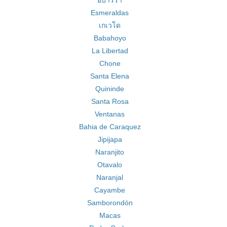
อิบาร์รา
Esmeraldas
เกเวโด
Babahoyo
La Libertad
Chone
Santa Elena
Quininde
Santa Rosa
Ventanas
Bahia de Caraquez
Jipijapa
Naranjito
Otavalo
Naranjal
Cayambe
Samborondón
Macas